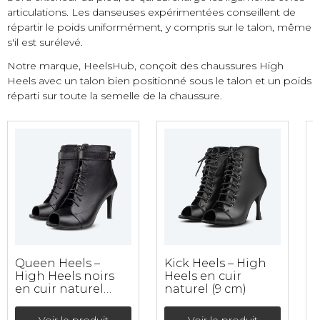
articulations. Les danseuses expérimentées conseillent de
répartir le poids uniformément, y compris sur le talon, même
s'il est surélevé.
Notre marque, HeelsHub, conçoit des chaussures High
Heels avec un talon bien positionné sous le talon et un poids
réparti sur toute la semelle de la chaussure.
Queen Heels –
Kick Heels – High
M
High Heels noirs
Heels en cuir
H
en cuir naturel
naturel (9 cm)
n
avec double
fixation (9 cm)