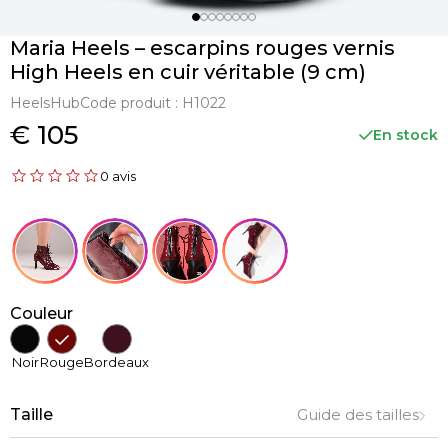
Maria Heels – escarpins rouges vernis
High Heels en cuir véritable (9 cm)
HeelsHub
Code produit :
H1022
€ 105
En stock
0 avis
Couleur
Noir
Rouge
Bordeaux
Taille
Guide des tailles