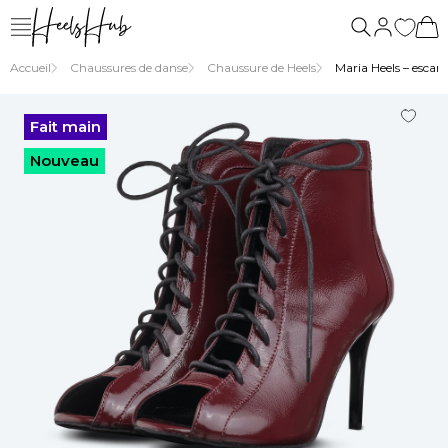
nous
Accueil
Chaussures de danse
Chaussure de Heels
Maria Heels – escarp
Fait main
Nouveau