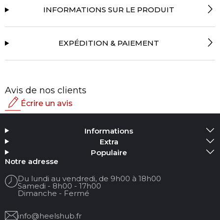
INFORMATIONS SUR LE PRODUIT
EXPÉDITION & PAIEMENT
Avis de nos clients
Écrire un avis
Note
Informations
Ajouter un média
Extra
Populaire
Votre nom :
Notre adresse
Du lundi au vendredi, de 9h00 à 18h00
Samedi - 8h00 - 17h00
Votre email
Dimanche - Fermé
info@heelshub.fr
Titre de la revue