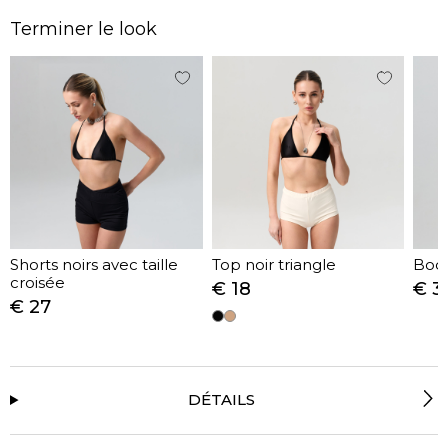
Terminer le look
Shorts noirs avec taille
Top noir triangle
Body
croisée
€ 18
€ 3
€ 27
DÉTAILS